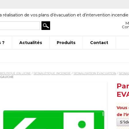
a réalisation de vos plans d’évacuation et d’intervention incendie
M
Co
 ?
Actualités
Produits
Contact
BOUTIQUE EN LIGNE
/
SIGNALÉTIQUE INCENDIE
/
SIGNALISATION ÉVACUATION
/
SIGNA
GAUCHE
Pan
EV
Vous 
de l'
S'id