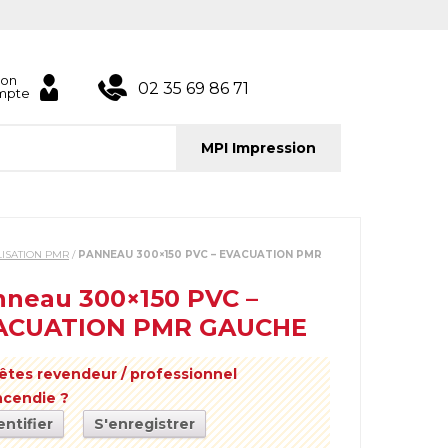
on
02 35 69 86 71
mpte
MPI Impression
LISATION PMR
/
PANNEAU 300×150 PVC – EVACUATION PMR
neau 300×150 PVC –
ACUATION PMR GAUCHE
êtes revendeur / professionnel
incendie ?
entifier
S'enregistrer