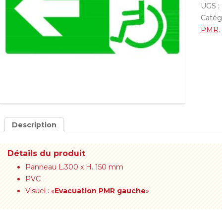
UGS :
Catég
PMR
.
Description
Détails du produit
Panneau L.300 x H. 150 mm
PVC
Visuel : «
Evacuation PMR gauche
»