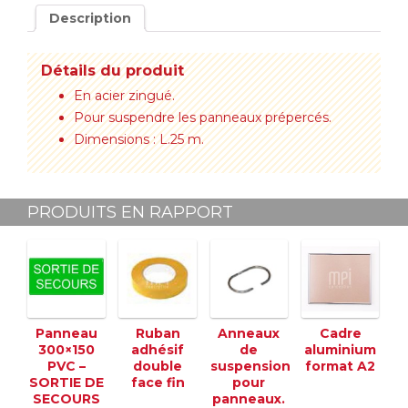
Description
Détails du produit
En acier zingué.
Pour suspendre les panneaux prépercés.
Dimensions : L.25 m.
PRODUITS EN RAPPORT
Panneau
Ruban
Anneaux
Cadre
300×150
adhésif
de
aluminium
PVC –
double
suspension
format A2
SORTIE DE
face fin
pour
SECOURS
panneaux.