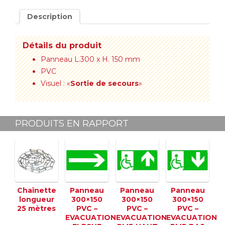
Description
Détails du produit
Panneau L.300 x H. 150 mm
PVC
Visuel : «
Sortie de secours
»
PRODUITS EN RAPPORT
Chaînette
Panneau
Panneau
Panneau
longueur
300×150
300×150
300×150
25 mètres
PVC –
PVC –
PVC –
EVACUATION
EVACUATION
EVACUATION