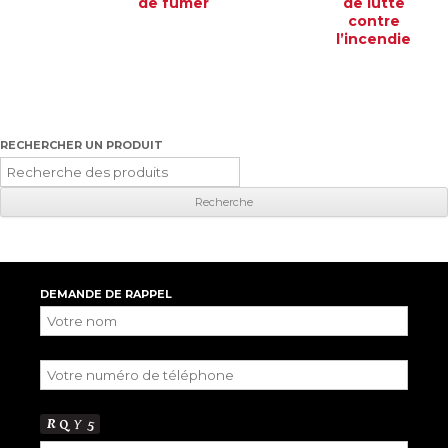
de fumer
de lutte
contre
l’incendie
RECHERCHER UN PRODUIT
Recherche
pour
:
DEMANDE DE RAPPEL