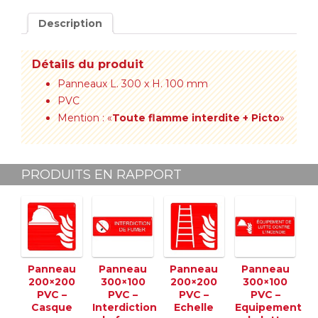
Description
Détails du produit
Panneaux L. 300 x H. 100 mm
PVC
Mention : «
Toute flamme interdite + Picto
»
PRODUITS EN RAPPORT
Panneau
Panneau
Panneau
Panneau
200×200
300×100
200×200
300×100
PVC –
PVC –
PVC –
PVC –
Casque
Interdiction
Echelle
Equipement