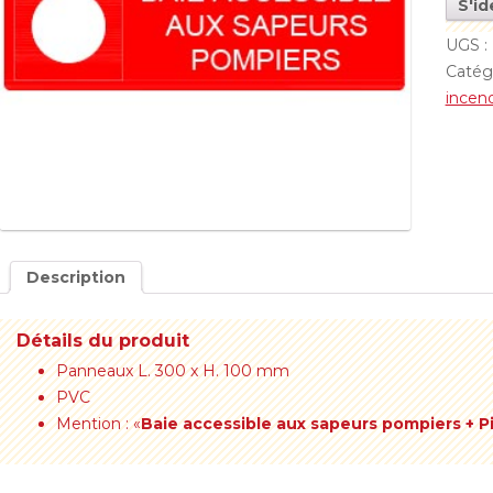
S'id
UGS :
Catég
incen
Description
Détails du produit
Panneaux L. 300 x H. 100 mm
PVC
Mention : «
Baie accessible aux sapeurs pompiers + P