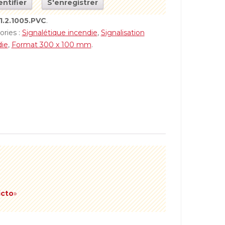
entifier
S'enregistrer
1.2.1005.PVC
.
ories :
Signalétique incendie
,
Signalisation
die
,
Format 300 x 100 mm
.
icto
»