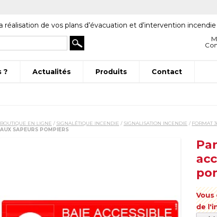
a réalisation de vos plans d’évacuation et d’intervention incendie
M
Co
 ?
Actualités
Produits
Contact
BOUTIQUE EN LIGNE
/
SIGNALÉTIQUE INCENDIE
/
SIGNALISATION INCENDIE
/
FORMAT 3
AUX SAPEURS POMPIERS
Pan
acc
po
Vous 
de l'