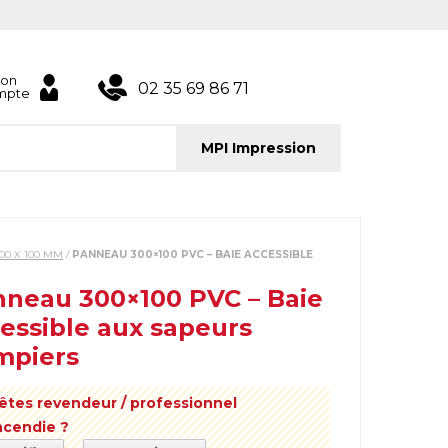
on
02 35 69 86 71
mpte
MPI Impression
00 X 100 MM
/
PANNEAU 300×100 PVC – BAIE ACCESSIBLE
neau 300×100 PVC – Baie
essible aux sapeurs
mpiers
êtes revendeur / professionnel
incendie ?