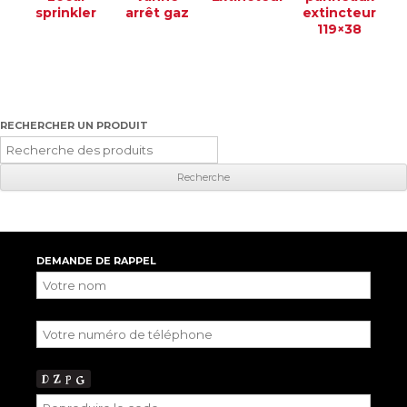
sprinkler
arrêt gaz
extincteur
119×38
RECHERCHER UN PRODUIT
Recherche
pour
:
DEMANDE DE RAPPEL