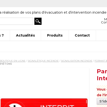
a réalisation de vos plans d’évacuation et d’intervention incendie
M
Co
 ?
Actualités
Produits
Contact
BOUTIQUE EN LIGNE
/
SIGNALÉTIQUE INCENDIE
/
SIGNALISATION INCENDIE
/
FORMAT 3
PIÉTONS
Pan
Int
Vous 
de l'
S'id