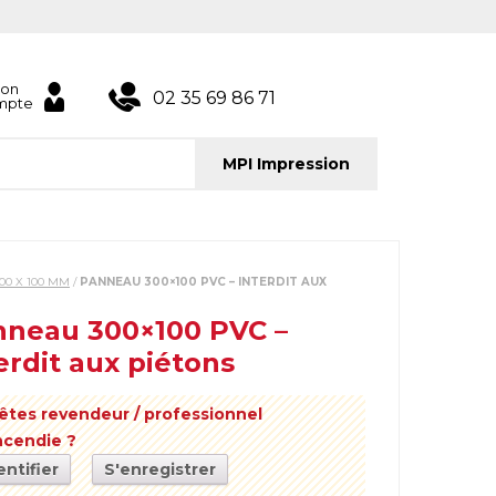
on
02 35 69 86 71
mpte
MPI Impression
00 X 100 MM
/
PANNEAU 300×100 PVC – INTERDIT AUX
neau 300×100 PVC –
erdit aux piétons
êtes revendeur / professionnel
incendie ?
entifier
S'enregistrer