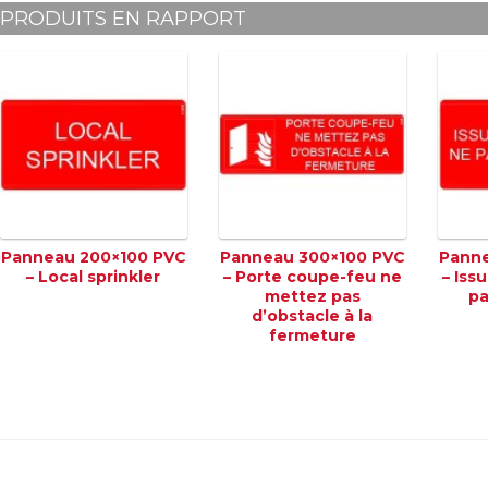
PRODUITS EN RAPPORT
Panneau 200×100 PVC
Panneau 300×100 PVC
Panne
– Local sprinkler
– Porte coupe-feu ne
– Iss
mettez pas
pa
d’obstacle à la
fermeture