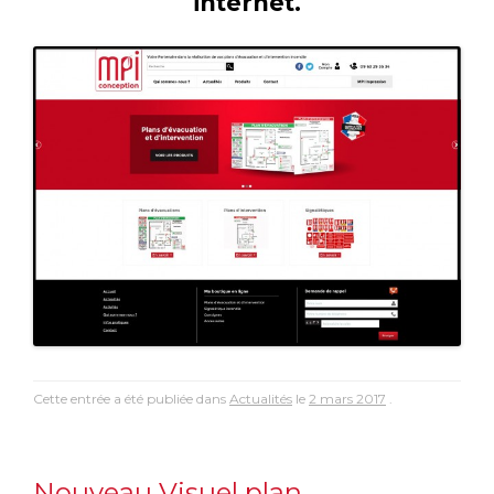
internet.
Cette entrée a été publiée dans
Actualités
le
2 mars 2017
.
Nouveau Visuel plan