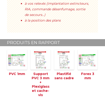
à vos relevés (implantation extincteurs,
RIA, commande désenfumage, sortie
de secours…)
à la position des plans
PRODUITS EN RAPPORT
PVC 1mm
Support
Plastifié
Forex 3
PVC 3 mm
sans cadre
mm
+
Plexiglass
et cache-
vis