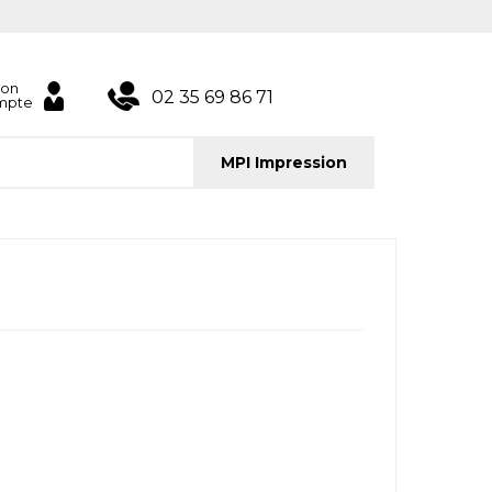
on
02 35 69 86 71
mpte
MPI Impression