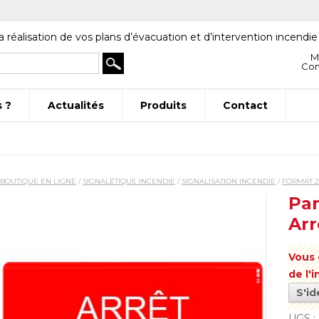
a réalisation de vos plans d’évacuation et d’intervention incendie
M
Co
 ?
Actualités
Produits
Contact
BOUTIQUE EN LIGNE
/
SIGNALÉTIQUE INCENDIE
/
SIGNALISATION INCENDIE
/
FORMAT 2
Pan
Arr
Vous 
de l'
S'id
UGS :