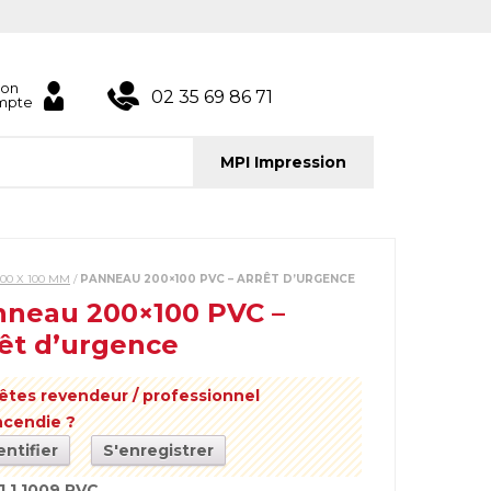
on
02 35 69 86 71
mpte
MPI Impression
00 X 100 MM
/
PANNEAU 200×100 PVC – ARRÊT D’URGENCE
neau 200×100 PVC –
êt d’urgence
êtes revendeur / professionnel
incendie ?
entifier
S'enregistrer
1.1.1009.PVC
.