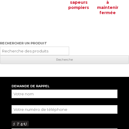
sapeurs
à
pompiers
maintenir
fermée
RECHERCHER UN PRODUIT
Recherche
pour
:
DEMANDE DE RAPPEL