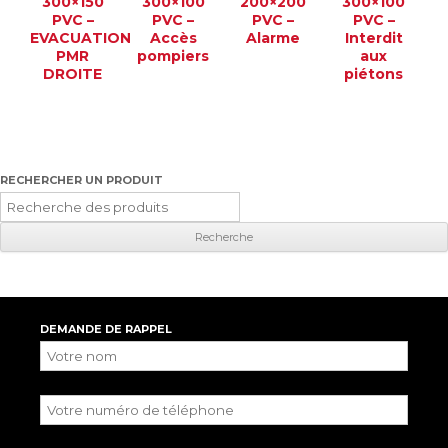
300×150
300×100
200×200
300×100
PVC –
PVC –
PVC –
PVC –
EVACUATION
Accès
Alarme
Interdit
PMR
pompiers
aux
DROITE
piétons
RECHERCHER UN PRODUIT
Recherche
pour
:
DEMANDE DE RAPPEL