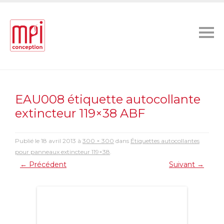
EAU008 étiquette autocollante
extincteur 119×38 ABF
Publié le
18 avril 2013
à
300 × 300
dans
Étiquettes autocollantes
pour panneaux extincteur 119×38
.
← Précédent
Suivant →