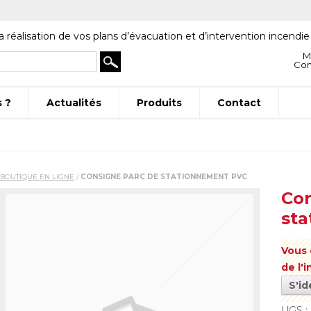
a réalisation de vos plans d’évacuation et d’intervention incendie
M
Co
 ?
Actualités
Produits
Contact
BOUTIQUE EN LIGNE
/
CONSIGNE PARC DE STATIONNEMENT PVC
Con
st
Vous 
de l'
S'id
UGS :