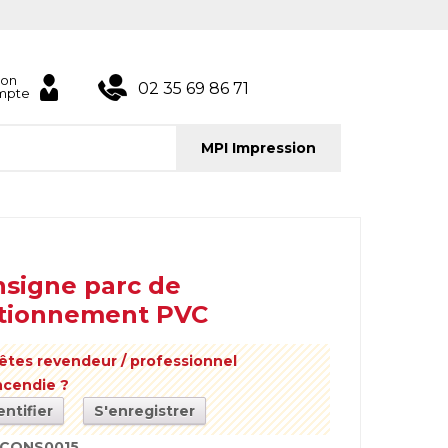
on
02 35 69 86 71
mpte
MPI Impression
signe parc de
ationnement PVC
êtes revendeur / professionnel
incendie ?
entifier
S'enregistrer
CONS0015
.