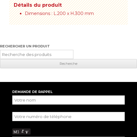
Détails du produit
Dimensions : L.200 x H.300 mm
RECHERCHER UN PRODUIT
Recherche
pour
:
DEMANDE DE RAPPEL