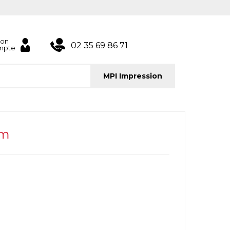
on
02 35 69 86 71
mpte
MPI Impression
mm