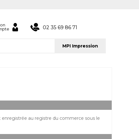
on
02 35 69 86 71
mpte
MPI Impression
st enregistrée au registre du commerce sous le